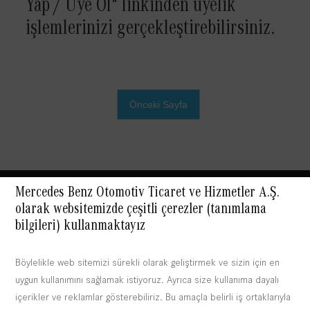
Yap / Üye Ol" linkinden üyelik
işlemlerinizi gerçekleştirebilirsiniz.
Önceki Sayfa
Mercedes Benz Otomotiv Ticaret ve Hizmetler A.Ş.
Yukarı Git
olarak websitemizde çeşitli çerezler (tanımlama
bilgileri) kullanmaktayız
Sosyal medyada Mercedes-Benz
Böylelikle web sitemizi sürekli olarak geliştirmek ve sizin için en
uygun kullanımını sağlamak istiyoruz. Ayrıca size kullanıma dayalı
içerikler ve reklamlar gösterebiliriz. Bu amaçla belirli iş ortaklarıyla