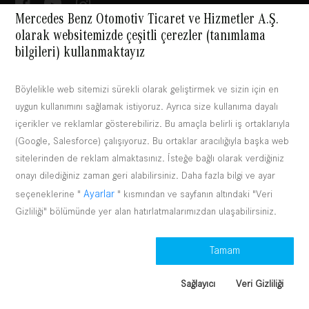
Mercedes Benz Otomotiv Ticaret ve Hizmetler A.Ş.
olarak websitemizde çeşitli çerezler (tanımlama
bilgileri) kullanmaktayız
Bilgi Toplumu Hizmetleri
|
2026. Mercedes Benz Otomotiv Ticaret ve Hizmetler A.Ş. Tüm hakları
saklıdır (sağlayıcı)
Böylelikle web sitemizi sürekli olarak geliştirmek ve sizin için en
Çerezler
Veri koruması
Yasal hatırlatmalar
uygun kullanımını sağlamak istiyoruz. Ayrıca size kullanıma dayalı
|
|
|
içerikler ve reklamlar gösterebiliriz. Bu amaçla belirli iş ortaklarıyla
(Google, Salesforce) çalışıyoruz. Bu ortaklar aracılığıyla başka web
sitelerinden de reklam almaktasınız. İsteğe bağlı olarak verdiğiniz
onayı dilediğiniz zaman geri alabilirsiniz. Daha fazla bilgi ve ayar
Ayarlar
seçeneklerine "
" kısmından ve sayfanın altındaki "Veri
Gizliliği" bölümünde yer alan hatırlatmalarımızdan ulaşabilirsiniz.
Tamam
Sağlayıcı
Veri Gizliliği